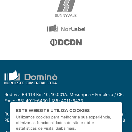
Rodovia BR 116 Km 10, 10.001A. Messejana - Fortaleza / CE.
Fone: (85) 4011-6430 | (85) 4011-6433
ESTE WEBSITE UTILIZA COOKIES
Rua dos Sonhos, 529. Prazeres - Jaboatão dos Guararapes -
Utilizamos cookies para melhorar a sua experiência,
PE. Tel: (81) 3117-4177 | (81) 3117-4186
Fax: (81) 3376-9148
otimizar as funcionalidades do site e obter
estatísticas de visita.
Saiba mais.